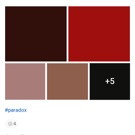
+5
#paradox
4