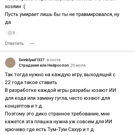
хозяин :(
Пусть умирает лишь бы ты не травмировался, ну
да
3
Ответить
Gvinblyad1337
в посте
Страдания или Нейрослоп
20 июля
Так тогда нужно на каждую игру, выходящнй с
22 года такое ставить
В разработке каждой игры разрабы юзают ИИ
для кода или замену гугла, часто юзают для
концептов и т.д.
Поэтому это дико странное требование, мне
кажется эта плашка нужна уж совсем для ИИ
хрючево где есть Тум-Тум Сахур и т.д