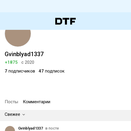
Gvinblyad1337
+1875
с 2020
7
подписчиков
47
подписок
Посты
Комментарии
Свежее
Gvinblyad1337
в посте