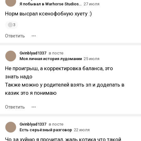
Я побывал в Warhorse Studios и вот что из этого вышло
27 июля
Норм высрал ксенофобную хуету :)
3
Ответить
Gvinblyad1337
в посте
Моя личная история лудомании
25 июля
Не проигрыш, а корректировка баланса, это
знать надо
Также можно у родителей взять зп и додепать в
казик это я понимаю
Ответить
Gvinblyad1337
в посте
Есть серьёзный разговор
22 июля
Чо за хуйню я прочитал, жаль котика что такой