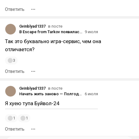
Ответить
Gvinblyad1337
в посте
В Escape from Tarkov появилась внутриигровая валюта — TarCoin
9 июля
Так это буквально игра-сервис, чем она
отличается?
3
Ответить
Gvinblyad1337
в посте
Начать жить заново — Полгода продвижения по целям
6 июля
Я хуею тупа Буйвол-24
1
1
Ответить