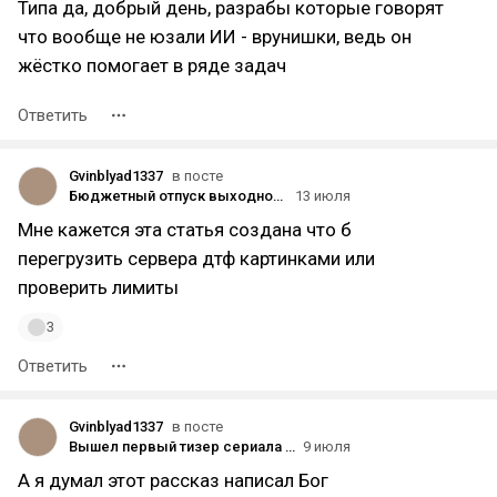
Типа да, добрый день, разрабы которые говорят
что вообще не юзали ИИ - врунишки, ведь он
жёстко помогает в ряде задач
Ответить
Gvinblyad1337
в посте
Бюджетный отпуск выходного дня на трое суток за 128200 рублей (аккуратно очень много фото и текста)
13 июля
Мне кажется эта статья создана что б
перегрузить сервера дтф картинками или
проверить лимиты
3
Ответить
Gvinblyad1337
в посте
Вышел первый тизер сериала «Трудно быть богом» по одноимённой повести братьев Стругацких
9 июля
А я думал этот рассказ написал Бог