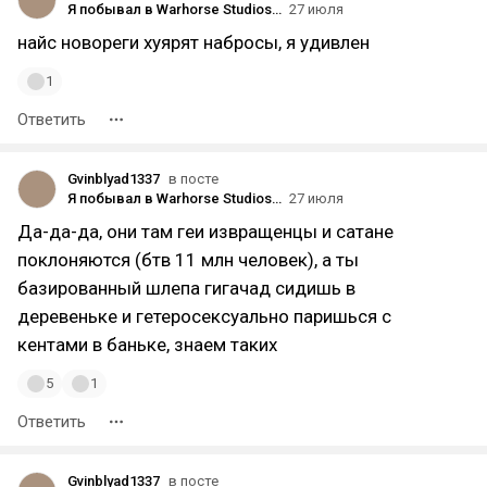
Я побывал в Warhorse Studios и вот что из этого вышло
27 июля
найс новореги хуярят набросы, я удивлен
1
Ответить
Gvinblyad1337
в посте
Я побывал в Warhorse Studios и вот что из этого вышло
27 июля
Да-да-да, они там геи извращенцы и сатане
поклоняются (бтв 11 млн человек), а ты
базированный шлепа гигачад сидишь в
деревеньке и гетеросексуально паришься с
кентами в баньке, знаем таких
5
1
Ответить
Gvinblyad1337
в посте