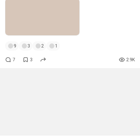
9
3
2
1
7
3
2.9K