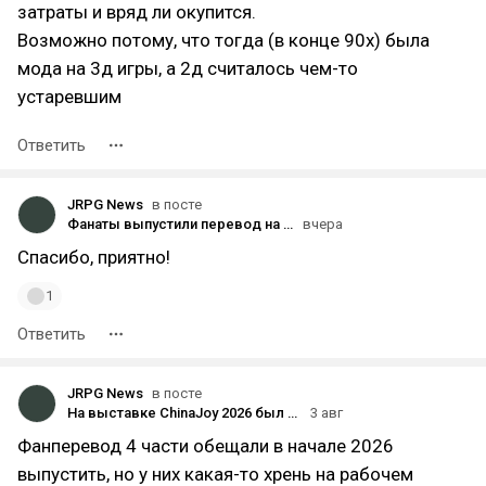
затраты и вряд ли окупится.
Возможно потому, что тогда (в конце 90х) была
мода на 3д игры, а 2д считалось чем-то
устаревшим
Ответить
JRPG News
в посте
Фанаты выпустили перевод на английский язык London Spirit Detectives (London Seirei Tanteidan)!
вчера
Спасибо, приятно!
1
Ответить
JRPG News
в посте
На выставке ChinaJoy 2026 был представлен ремастер Metal Saga: Season of Steel.
3 авг
Фанперевод 4 части обещали в начале 2026
выпустить, но у них какая-то хрень на рабочем