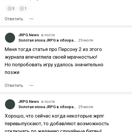
3
1
Ответить
JRPG News
в посте
Золотая эпоха JRPG в обзорах русскоязычного игрожура!
29 июля
Меня тогда статья про Персону 2 из этого
журнала впечатлила своей мрачностью!
Но попробовать игру удалось значительно
позже
Ответить
JRPG News
в посте
Золотая эпоха JRPG в обзорах русскоязычного игрожура!
29 июля
Хорошо, что сейчас когда некоторые жрпг
перевыпускают, то добавляют возможность
отключать по желанию случайные битвы!