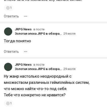
1
Ответить
JRPG News
в посте
Золотая эпоха JRPG в обзорах русскоязычного игрожура!
29 июля
Тогда понятно
Ответить
JRPG News
в посте
Золотая эпоха JRPG в обзорах русскоязычного игрожура!
29 июля
Ну жанр настолько неоднородный с
множеством различных геймплейных систем,
что можно найти что-то под себя.
Тебе что конкретно не нравится?
1