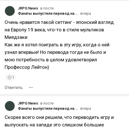
JRPG News
в посте
Фанаты выпустили перевод на английский язык London Spirit Detectives (London Seirei Tanteidan)!
вчера
Очень нравится такой сеттинг - японский взгляд
на Европу 19 века, что-то в стиле мультиков
Миядзаки
Как же я хотел поиграть в эту игру, когда о ней
узнал впервые! Но перевода тогда не было и
мою потребность в целом удовлетворил
Профессор Лейтон)
1
Ответить
JRPG News
в посте
Фанаты выпустили перевод на английский язык London Spirit Detectives (London Seirei Tanteidan)!
вчера
Скорее всего они решили, что переводить игру и
выпускать на западе это слишком большие