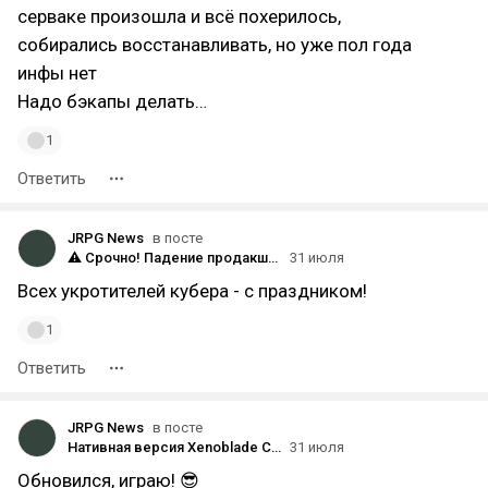
серваке произошла и всё похерилось,
собирались восстанавливать, но уже пол года
инфы нет
Надо бэкапы делать…
1
Ответить
JRPG News
в посте
⚠️ Срочно! Падение продакшена отменяется: С Днём сисадмина! 🎉
31 июля
Всех укротителей кубера - с праздником!
1
Ответить
JRPG News
в посте
Нативная версия Xenoblade Chronicles 2 вышла на Switch 2 — с поддержкой 4K и 60 fps в режиме док-станции
31 июля
Обновился, играю! 😎