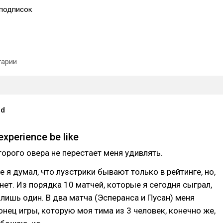
подписок
арии
od
xperience be like
орого овера не перестает меня удивлять.
е я думал, что лузстрики бывают только в рейтинге, но,
 нет. Из порядка 10 матчей, которые я сегодня сыграл,
ишь один. В два матча (Эсперанса и Пусан) меня
онец игры, которую моя тима из 3 человек, конечно же,