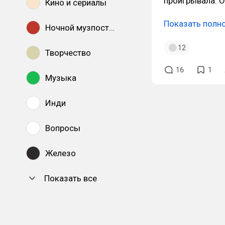
проигрывала. 
Кино и сериалы
Показать полн
Ночной музпостинг
12
Творчество
16
1
Музыка
Инди
Вопросы
Железо
Показать все
DTF