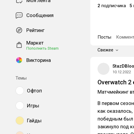
Моя лента
2
подписчика
5
Сообщения
Рейтинг
Посты
Коммент
Маркет
Пополнить Steam
Свежее
Викторина
StazDBlo
10.12.2022
Темы
Overwatch 2 e
Офтоп
Матчмейкинг вт
В первом сезон
Игры
как оказалось,
победным был л
Гайды
закинуло под к