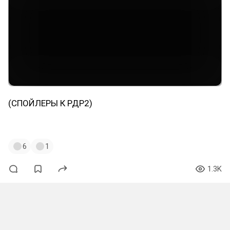
(СПОЙЛЕРЫ К РДР2)
#reddeadredemption2
#щитпост
#amv
6
1
1.3K