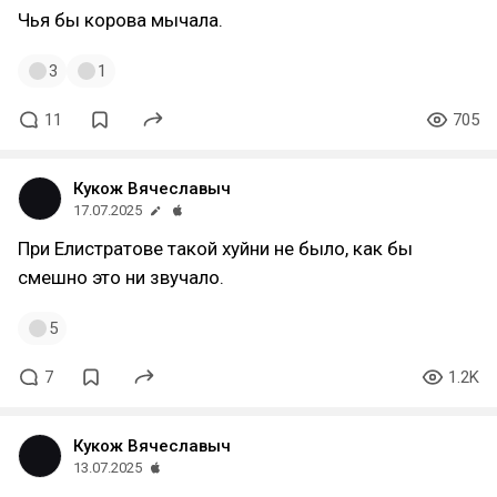
Чья бы корова мычала.
3
1
11
705
Кукож Вячеславыч
17.07.2025
При Елистратове такой хуйни не было, как бы
смешно это ни звучало.
5
7
1.2K
Кукож Вячеславыч
13.07.2025