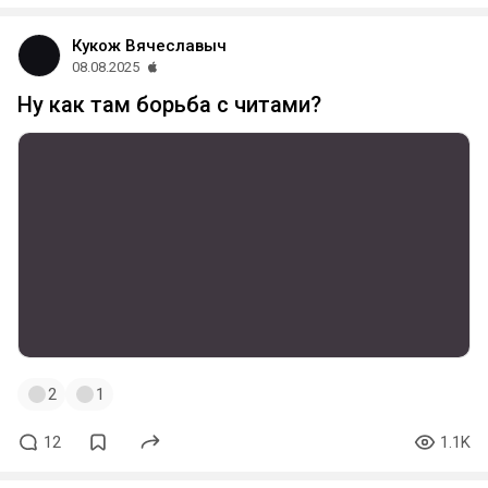
Кукож Вячеславыч
08.08.2025
Ну как там борьба с читами?
2
1
12
1.1K