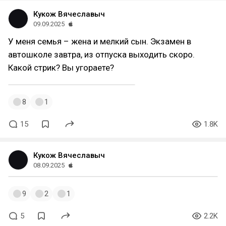
Кукож Вячеславыч
09.09.2025
У меня семья – жена и мелкий сын. Экзамен в
автошколе завтра, из отпуска выходить скоро.
Какой стрик? Вы угораете?
8
1
15
1.8K
Кукож Вячеславыч
08.09.2025
9
2
1
5
2.2K