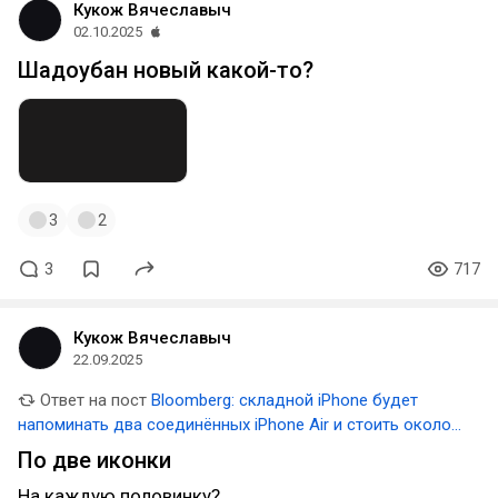
Кукож Вячеславыч
02.10.2025
Шадоубан новый какой-то?
3
2
3
717
Кукож Вячеславыч
22.09.2025
Ответ на пост
Bloomberg: складной iPhone будет
напоминать два соединённых iPhone Air и стоить около
двух тысяч долларов
По две иконки
На каждую половинку?