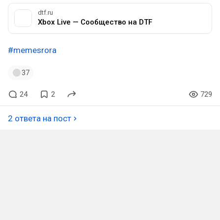
dtf.ru
Xbox Live — Cообщество на DTF
#memesrora
37
24
2
729
2 ответа на пост