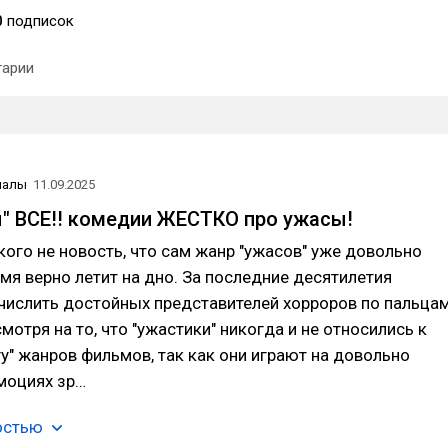
0
подписок
арии
иалы
11.09.2025
" ВСЕ!! комедии ЖЕСТКО про ужасы!
кого не новость, что сам жанр "ужасов" уже довольно
мя верно летит на дно. За последние десятилетия
числить достойных представителей хорроров по пальца
мотря на то, что "ужастики" никогда и не относились к
у" жанров фильмов, так как они играют на довольно
моциях зр…
остью