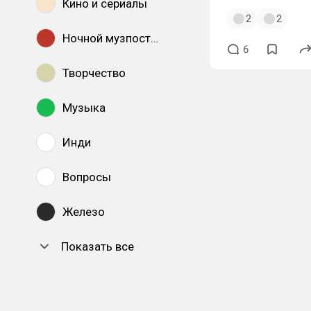
Кино и сериалы
2
2
Ночной музпостинг
6
Творчество
Музыка
Инди
Вопросы
Железо
Показать все
DTF