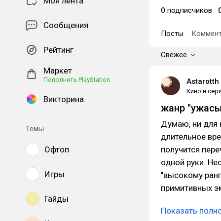
Моя лента
0
подписчиков
Сообщения
Посты
Коммент
Рейтинг
Свежее
Маркет
Пополнить PlayStation
Astarotth
Кино и сер
Викторина
жанр "ужасы
Думаю, ни для 
Темы
длительное вре
Офтоп
получится пере
одной руки. Нес
Игры
"высокому ранг
примитивных э
Гайды
Показать полн