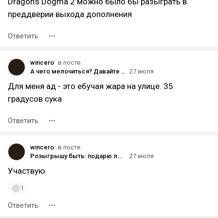
Dragon's Dogma 2 можно было бы разыграть в
преддверии выхода дополнения
Ответить
wincero
в посте
А чего мелочиться? Давайте разыграю Hell is Us [ЗАВЕРШЕН]
27 июля
Для меня ад - это ебучая жара на улице. 35
градусов сука
Ответить
wincero
в посте
Розыгрышу быть: подарю любую игру до 1000р в steam одному счастливчику!
27 июля
Участвую
1
Ответить