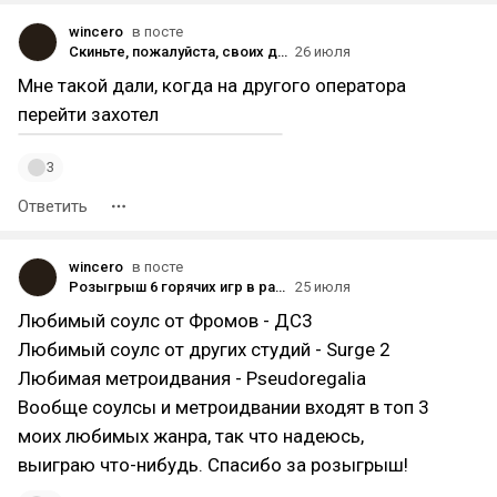
wincero
в посте
Скиньте, пожалуйста, своих дешёвых архивных тарифов на Yota.
26 июля
Мне такой дали, когда на другого оператора
перейти захотел
3
Ответить
wincero
в посте
Розыгрыш 6 горячих игр в разгар лета! Stellar Blade, WUCHANG, ENDER MAGNOLIA и др. [ЗАВЕРШЁН]
25 июля
Любимый соулс от Фромов - ДС3
Любимый соулс от других студий - Surge 2
Любимая метроидвания - Pseudoregalia
Вообще соулсы и метроидвании входят в топ 3
моих любимых жанра, так что надеюсь,
выиграю что-нибудь. Спасибо за розыгрыш!