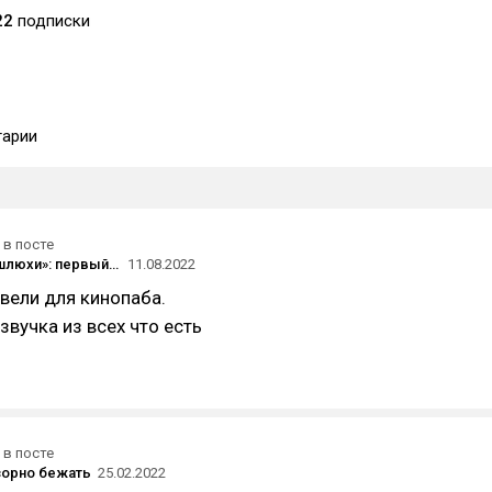
22
подписки
арии
в посте
«Мы же не шлюхи»: первый трейлер шестого сезона сериала «Рик и Морти»
11.08.2022
вели для кинопаба.
звучка из всех что есть
в посте
зорно бежать
25.02.2022