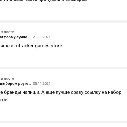
в посте
На какую платформу лучше всего брать последнее издание skyrim?
21.11.2021
учше в rutracker games store
в посте
Помогите с выбором роутера
05.11.2021
е бренды напиши. А еще лучше сразу ссылку на набор
тов