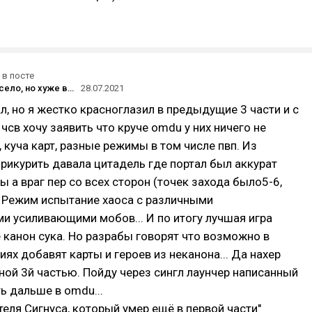
в посте
Всё ещё весело, но хуже во всём: обзор Orcs Must Die! 3
28.07.2021
ал, но я жестко красноглазил в предыдущие 3 части и с
чсв хочу заявить что круче omdu у них ничего не
, куча карт, разные режимы в том числе пвп. Из
рикурить давала цитадель где портал был аккурат
ы а враг пер со всех сторон (точек захода было5-6,
. Режим испытание хаоса с различными
 усиливающими мобов... И по итогу лучшая игра
е канон сука. Но разрабы говорят что возможно в
иях добавят карты и героев из неканона... Да нахер
бной 3й частью. Пойду через сингл лаунчер написанный
ь дальше в omdu...
ителя Сигнуса, который умер ещё в первой части"