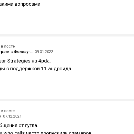
 такими вопросами.
в посте
Можно ли играть в Фоллаут 2 на андроид 11?И как это сделать?
09.01.2022
r Strategies на 4pda.
оды с поддержкой 11 андроида
в посте
и
07.12.2021
бщения от гугла.
 и who calls часто пропускили спамеров