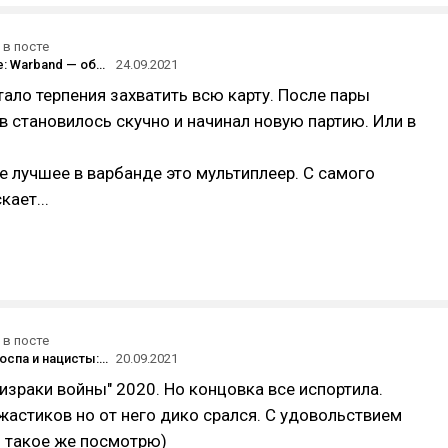
в посте
Mount&Blade: Warband — образцовая эволюция геймплея в течении игры
24.09.2021
тало терпения захватить всю карту. После пары
 становилось скучно и начинал новую партию. Или в
 лучшее в варбанде это мультиплеер. С самого
кает...
в посте
Провинция, оспа и нацисты: 8 хорроров из Восточной Европы
20.09.2021
израки войны" 2020. Но концовка все испортила.
жастиков но от него дико срался. С удовольствием
ь такое же посмотрю)