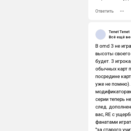
Ответить
Tenet Tenet
В omd 3 не игр
высоты своего 
будет. 3 игрока
обычных карт п
посредине карт
уже не помню)
модификаторами
серии теперь н
след. дополнен
вас, RE с ущер
фанатами играт
"за старого уч