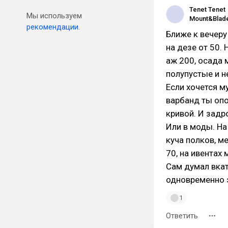
Tenet Tenet
Мы используем
рекомендации.
Ближе к вечеру
на дезе от 50.
аж 200, осада 
полупустые и 
Если хочется м
варбанд ты опо
кривой. И задр
Или в моды. На
куча полков, м
70, на ивентах
Сам думал вкат
одновременно 
1
Ответить