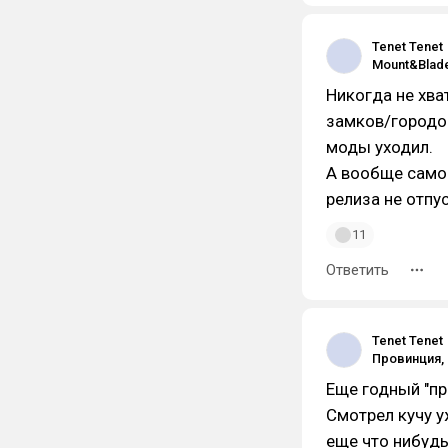
Tenet Tenet
Никогда не хва
замков/городов
моды уходил.
А вообще самое
релиза не отпус
11
Ответить
Tenet Tenet
Еще годный "пр
Смотрел кучу у
еще что нибуд