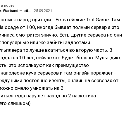
в посте
Mount&Blade: Warband — образцовая эволюция геймплея в течении игры
25.09.2021
 по мск народ приходит. Есть гейские TrollGame. Там
 На осаде от 100, иногда бывает полный сервер а это
минаса смотрится эпично. Есть другие сервера но они
непопулярные или же забиты задротами.
ульплеера то лучше вкатиться во вторую часть. В
здал на 10 лет, сейчас это будет больно. Мульт дико
оты это используют как преимущество
 наполеоне куча серверов и там онлайн поражает -
ежду ними постоянно ивенты, онлайн на серверах от
 можно смело умножать на 2.
иться туда пару лет назад но 2 наркотика
это слишком)