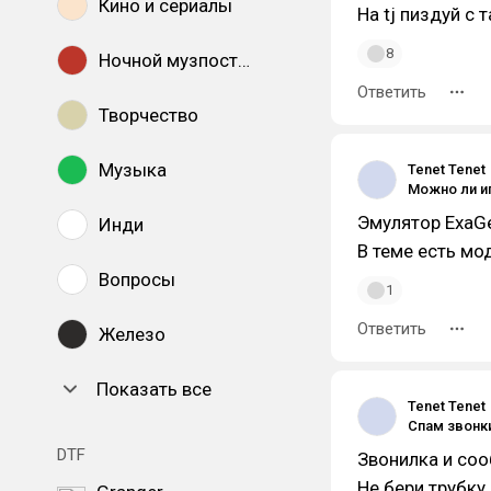
Кино и сериалы
На tj пиздуй с
8
Ночной музпостинг
Ответить
Творчество
Музыка
Tenet Tenet
Эмулятор ExaGea
Инди
В теме есть м
Вопросы
1
Ответить
Железо
Показать все
Tenet Tenet
Спам звонк
DTF
Звонилка и соо
Не бери трубку