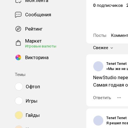
Моя лента
0
подписчиков
Сообщения
Рейтинг
Посты
Коммент
Маркет
Игровые валюты
Свежее
Викторина
Tenet Tenet
Темы
NewStudio пере
Самая годная о
Офтоп
Ответить
Игры
Гайды
Tenet Tenet
Я решил по