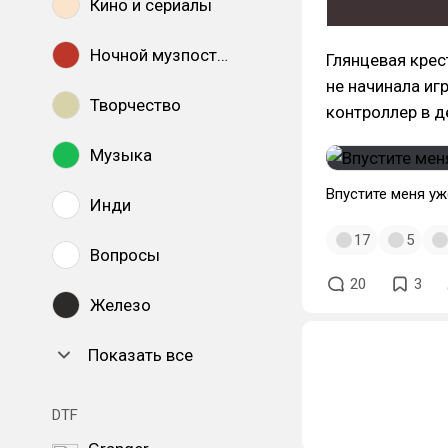
Кино и сериалы
Ночной музпостинг
Глянцевая крес
не начинала иг
Творчество
контроллер в д
Музыка
Впустите меня уж
Инди
17
5
Вопросы
20
3
Железо
Показать все
DTF