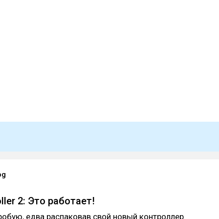
og
ller 2: Это работает!
пробую, едва распаковав свой новый контроллер.