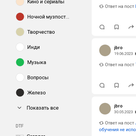
Кино и сериалы
Ответ на пост
Ночной музпостинг
Творчество
Инди
jbro
19.06.2023
Музыка
Ответ на пост
Вопросы
Железо
jbro
Показать все
30.05.2023
Ответ на пост
DTF
обучения не исп