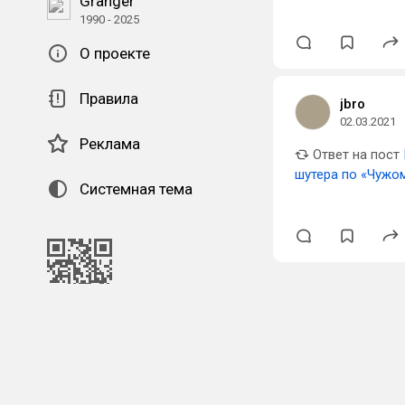
Granger
1990 - 2025
О проекте
Правила
jbro
02.03.2021
Реклама
Ответ на пост
шутера по «Чужо
Системная тема
QR-код для установки
наших приложений.