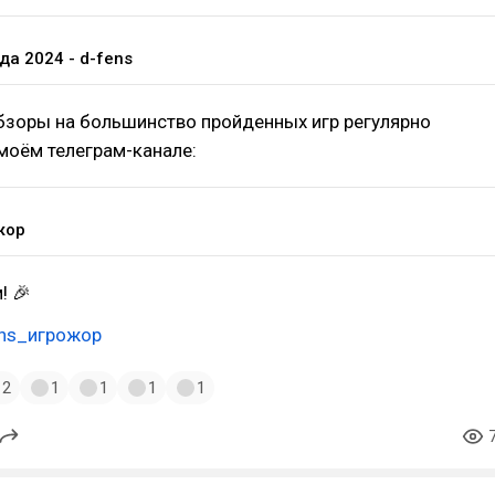
да 2024 - d-fens
бзоры на большинство пройденных игр регулярно
моём телеграм-канале:
жор
! 🎉
ns_игрожор
2
1
1
1
1