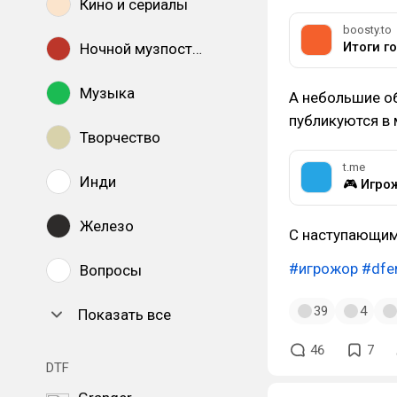
Кино и сериалы
boosty.to
Итоги го
Ночной музпостинг
Музыка
А небольшие о
публикуются в 
Творчество
t.me
Инди
🎮 Игро
Железо
С наступающим
#игрожор
#dfe
Вопросы
39
4
Показать все
46
7
DTF