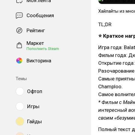
Моя лента
Хайлайты из мно
Сообщения
TL;DR
Рейтинг
⭐ Краткое на
Маркет
Игра года: Bala
Пополнить Steam
Фильм года: Дюн
Викторина
Открытие года:
Разочарование 
Самые приятные
Темы
Champloo.
Офтоп
Самое волнитель
* Фильм с Май
Игры
интересный воп
своим «безуми
Гайды
Полный текст д