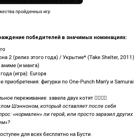
жества пройденных игр
граждение победителей в значимых номинациях:
tro
а 2 (релиз этого года) / Укрытие* (Take Shelter, 2011)
 аниме (и манга)
года (игра): Europa
 приобретения: фигурки по One-Punch Man'у и Samurai
ное переживание: завела двух котят 🐱‍👤🐱‍👤
клом Шэнноном, который оставляет после себя
рос: «нормален» ли герой, или просто заразил других
ем»?
оступен для всех бесплатно на Бусти.