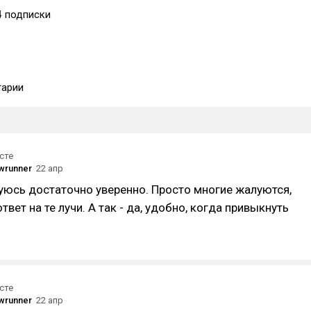
4
подписки
арии
сте
wrunner
22 апр
уюсь достаточно уверенно. Просто многие жалуются,
ответ на те лучи. А так - да, удобно, когда привыкнуть
сте
wrunner
22 апр