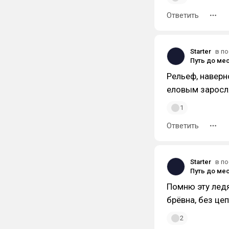
Ответить
Starter
в по
Путь до мес
Рельеф, наверн
еловым заросл
1
Ответить
Starter
в по
Путь до мес
Помню эту ледя
брëвна, без цеп
2