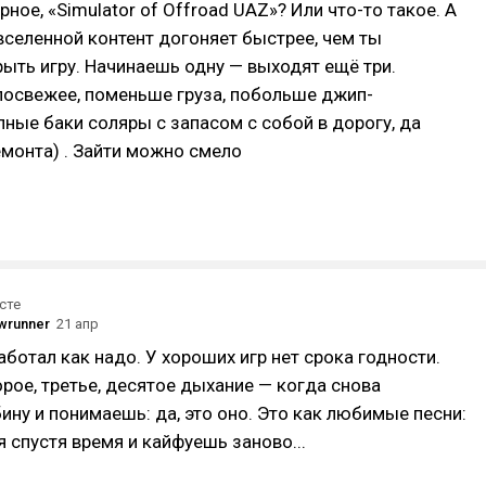
ное, «Simulator of Offroad UAZ»? Или что-то такое. А
й вселенной контент догоняет быстрее, чем ты
ыть игру. Начинаешь одну — выходят ещё три.
посвежее, поменьше груза, побольше джип-
ные баки соляры с запасом с собой в дорогу, да
монта) . Зайти можно смело
сте
wrunner
21 апр
аботал как надо. У хороших игр нет срока годности.
орое, третье, десятое дыхание — когда снова
ину и понимаешь: да, это оно. Это как любимые песни:
спустя время и кайфуешь заново...