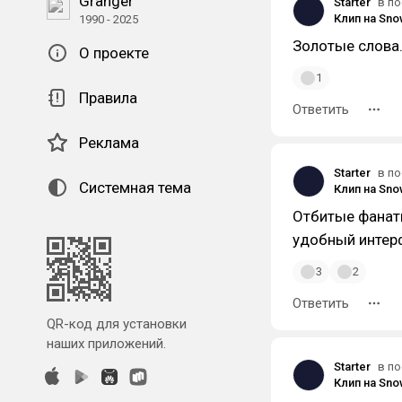
Granger
Starter
в по
Клип на Sno
1990 - 2025
Золотые слова. 
О проекте
1
Правила
Ответить
Реклама
Starter
в по
Системная тема
Клип на Sno
Отбитые фанат
удобный интер
3
2
Ответить
QR-код для установки
наших приложений.
Starter
в по
Клип на Sno