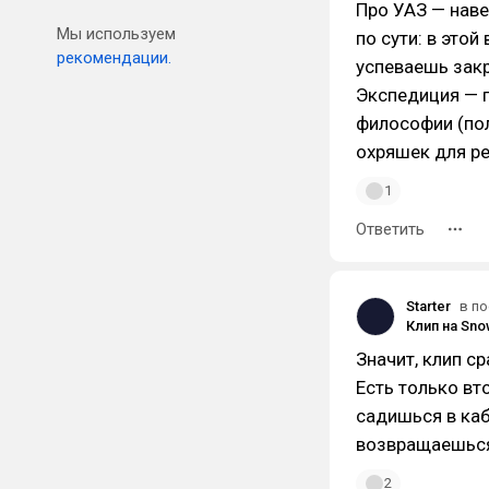
Про УАЗ — навер
Мы используем
по сути: в это
рекомендации.
успеваешь закр
Экспедиция — 
философии (пол
охряшек для ре
1
Ответить
Starter
в по
Клип на Sno
Значит, клип ср
Есть только вт
садишься в каб
возвращаешься 
2