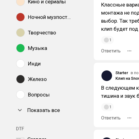
Кино и сериалы
Классные вариа
монтажа не подх
Ночной музпостинг
выбор. Так тре
клип будет под 
Творчество
1
Музыка
Ответить
Инди
Starter
в по
Железо
Клип на Sno
В следующем кл
Вопросы
тишина и звук 
1
Показать все
Ответить
DTF