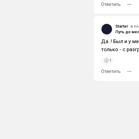
Ответить
Starter
в по
Путь до мес
Да..! Был и у 
только - с раз
1
Ответить