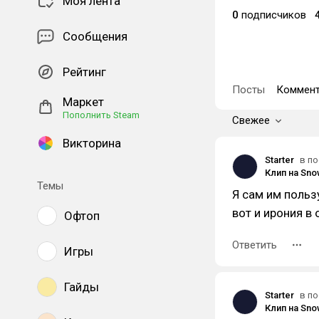
Моя лента
0
подписчиков
Сообщения
Рейтинг
Посты
Коммент
Маркет
Пополнить Steam
Свежее
Викторина
Starter
в по
Клип на Sno
Темы
Я сам им польз
вот и ирония в 
Офтоп
Ответить
Игры
Гайды
Starter
в по
Клип на Sno