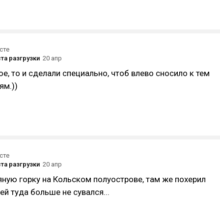
сте
та разгрузки
20 апр
ое, то и сделали специально, чтоб влево сносило к тем
ям.))
сте
та разгрузки
20 апр
ную горку на Кольском полуострове, там же похерил
ей туда больше не сувался...