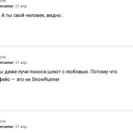
сте
wrunner
21 апр
А ты свой человек, видно...
сте
wrunner
21 апр
ы даже лучи поноса шлют с любовью. Потому что
фейс — это не SnowRunner
сте
wrunner
21 апр