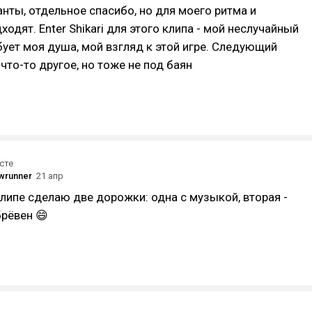
нты, отдельное спасибо, но для моего ритма и
одят. Enter Shikari для этого клипа - мой неслучайный
бует моя душа, мой взгляд к этой игре. Следующий
что-то другое, но тоже не под баян
сте
wrunner
21 апр
ипе сделаю две дорожки: одна с музыкой, вторая -
брëвен 😄