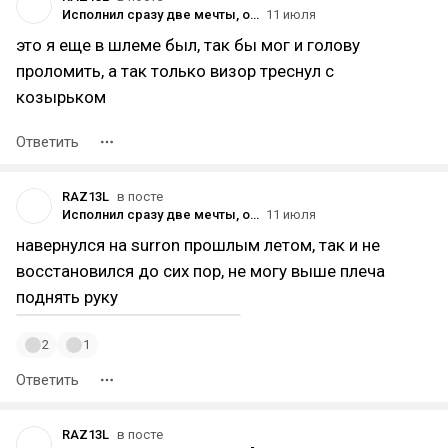
Исполнил сразу две мечты, одной 7 лет, другой больше 10 [МИДЛ]
11 июля
это я еще в шлеме был, так бы мог и голову
проломить, а так только визор треснул с
козырьком
Ответить
RAZ13L
в посте
Исполнил сразу две мечты, одной 7 лет, другой больше 10 [МИДЛ]
11 июля
навернулся на surron прошлым летом, так и не
восстановился до сих пор, не могу выше плеча
поднять руку
2
1
Ответить
RAZ13L
в посте