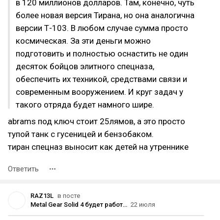
в 120 миллионов долларов. Там, конечно, чуть
более новая версия Тирана, но она аналогична
версии Т-103. В любом случае сумма просто
космическая. За эти деньги можно
подготовить и полностью оснастить не один
десяток бойцов элитного спецназа,
обеспечить их техникой, средствами связи и
современным вооружением. И круг задач у
такого отряда будет намного шире.
abrams под ключ стоит 25лямов, а это просто
тупой танк с гусеницей и бензобаком.
тиран спецназ выносит как детей на утреннике
Ответить
RAZ13L
в посте
Metal Gear Solid 4 будет работать в 60 fps на ПК и всех актуальных консолях
22 июля