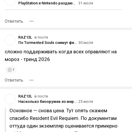
PlayStation и Nintendo раздают деньги в США. И пустые компьютеры на витринах.
31 июля
Ответить
RAZ13L
в посте
По Tormented Souls снимут фильм или сериал
30 июля
сложно поддерживать когда всех оправляют на
мороз - тренд 2026
1
Ответить
RAZ13L
в посте
Насколько биооружие из мира Resident Evil вообще эффективно? Сравниваю цену и мощь разработок Umbrella с танками, авиацией и флотом
25 июля
Основное — снова цена. Тут опять скажем
спасибо Resident Evil Requiem. По документам
оттуда один экземпляр оценивается примерно