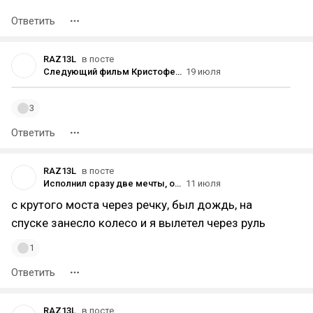
Ответить
RAZ13L
в посте
Следующий фильм Кристофера Нолана выйдет «как минимум через три года»
19 июля
3
Ответить
RAZ13L
в посте
Исполнил сразу две мечты, одной 7 лет, другой больше 10 [МИДЛ]
11 июля
с крутого моста через речку, был дождь, на
спуске занесло колесо и я вылетел через руль
1
Ответить
RAZ13L
в посте