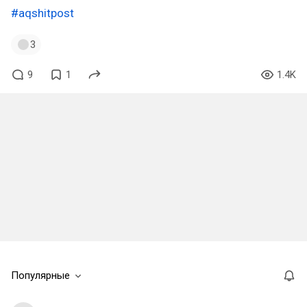
#aqshitpost
3
9
1
1.4K
Популярные