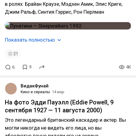
в ролях: Брайан Краузе, Мэдхен Амик, Элис Криге,
Джим Ральф, Синтия Гэррис, Рон Перлман
Показать полностью
21
6
9
4K
ВидакФунай
Кино и сериалы
14 мар
На фото Эдди Пауэлл (Eddie Powell, 9
сентября 1927 — 11 августа 2000)
Это легендарный британский каскадер и актер. Вы
могли никогда не видеть его лица, но вы
абсолютно точно видели его на экране.