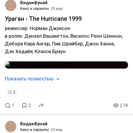
ВидакФунай
Кино и сериалы
20 мар
Ураган - The Hurricane 1999
режиссер: Норман Джуисон
в ролях: Дензел Вашингтон, Виселос Реон Шеннон,
Дебора Кара Ангер, Лив Шрайбер, Джон Ханна,
Дэн Хедайя, Клэнси Браун
Показать полностью
2
1
2
2.1K
ВидакФунай
Кино и сериалы
20 мар