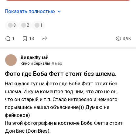
Показать полностью
8
2
1
1
13
3.9K
ВидакФунай
Кино и сериалы
9 мар
Фото где Боба Фетт стоит без шлема.
Наткнулся тут на фото где Боба Фетт стоит без
шлема. И куча коментов под ним, что это не он,
что он старый и т.п. Стало интересно и немного
порывшись нашел объяснение))) Думаю не
фейковое)
На этой фотографии в костюме Боба Фетта стоит
Дон Бис (Don Bies).