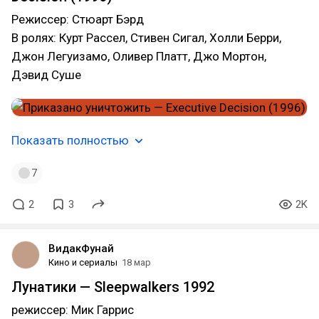
Режиссер: Стюарт Бэрд
В ролях: Курт Рассел, Стивен Сигал, Холли Берри,
Джон Легуизамо, Оливер Платт, Джо Мортон,
Дэвид Суше
Показать полностью
7
2
3
2K
ВидакФунай
Кино и сериалы
18 мар
Лунатики — Sleepwalkers 1992
режиссер: Мик Гаррис