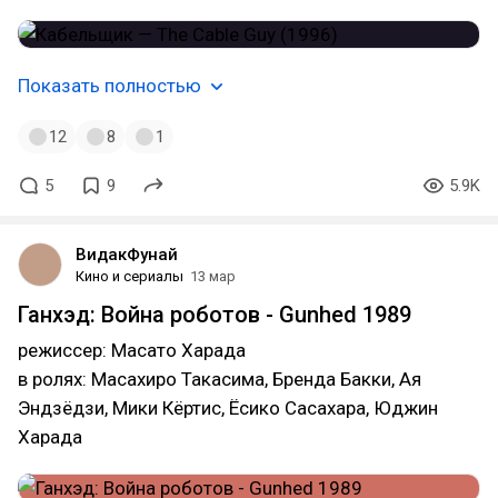
Показать полностью
12
8
1
5
9
5.9K
ВидакФунай
Кино и сериалы
13 мар
Ганхэд: Война роботов - Gunhed 1989
режиссер: Масато Харада
в ролях: Масахиро Такасима, Бренда Бакки, Ая
Эндзёдзи, Мики Кёртис, Ёсико Сасахара, Юджин
Харада