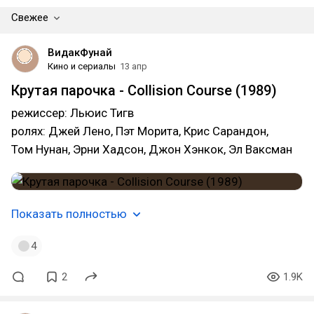
Свежее
ВидакФунай
Кино и сериалы
13 апр
Крутая парочка - Collision Course (1989)
режиссер: Льюис Тигв
ролях: Джей Лено, Пэт Морита, Крис Сарандон,
Том Нунан, Эрни Хадсон, Джон Хэнкок, Эл Ваксман
Показать полностью
4
2
1.9K