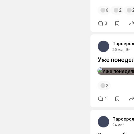
6
2
3
Парсерол
25 мая
Уже понедел
2
1
Парсерол
24 мая