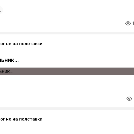
2
ог не на полставки
ьник...
ог не на полставки