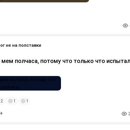
ог не на полставки
т мем полчаса, потому что только что испыта
2
1
1