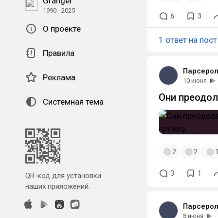
Granger
1990 - 2025
6
3
О проекте
1 ответ на пост
Правила
Парсерол
Реклама
10 июня
Они преодоле
Системная тема
2
2
3
1
QR-код для установки
наших приложений.
Парсерол
8 июня