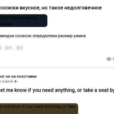
сосиски вкусное, но такое недолговечное
 эмодзи сосисок определяем размер ужина
4
1
1
ог не на полставки
ы
6 июня
et me know if you need anything, or take a seat b