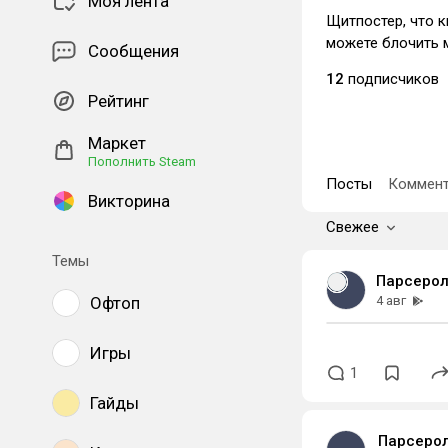
Моя лента
Щитпостер, что к
можете блочить 
Сообщения
12
подписчиков
Рейтинг
Маркет
Пополнить Steam
Посты
Коммент
Викторина
Свежее
Темы
Парсерол
Офтоп
4 авг
Игры
1
Гайды
Парсерол