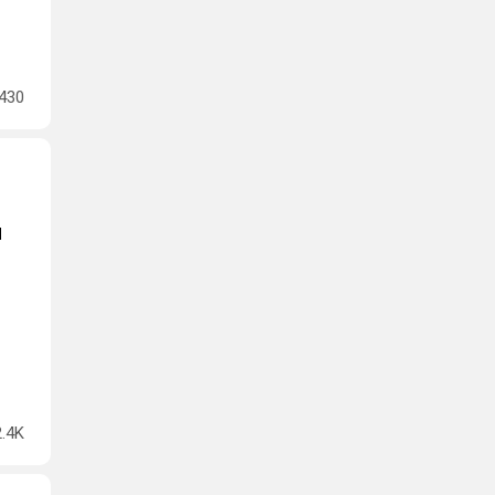
430
л
2.4K