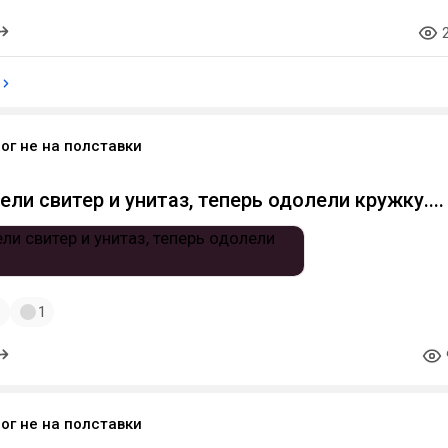
ог не на полставки
ли свитер и унитаз, теперь одолели кружку....
1
1
ог не на полставки