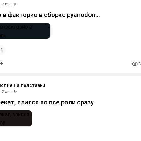
2 авг
 в факторио в сборке pyanodon...
1
ог не на полставки
2 авг
екат, влился во все роли сразу