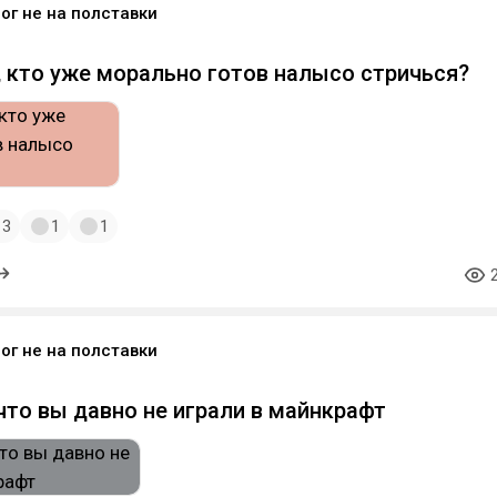
ог не на полставки
, кто уже морально готов налысо стричься?
3
1
1
ог не на полставки
то вы давно не играли в майнкрафт