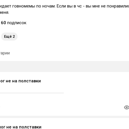
идает говномемы по ночам. Если вы в чс - вы мне не понравили
меня.
60
подписок
Ещё 2
арии
ог не на полставки
ог не на полставки