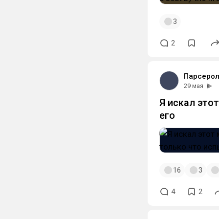
3
2
Парсерол
29 мая
Я искал это
его
16
3
4
2