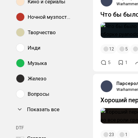
Кино и сериалы
Warhammer
Что бы было
Ночной музпостинг
Творчество
Инди
12
5
5
1
Музыка
Железо
Парсерол
Warhammer
Вопросы
Хороший пер
Показать все
DTF
23
1