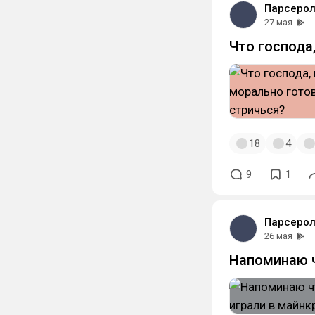
Парсерол
27 мая
Что господа
18
4
9
1
Парсерол
26 мая
Напоминаю ч