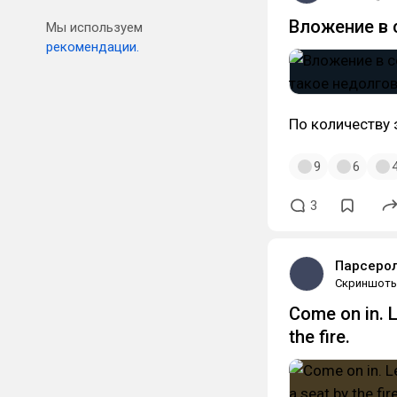
Вложение в 
Мы используем
рекомендации.
По количеству
9
6
3
Парсерол
Скриншот
Come on in. L
the fire.