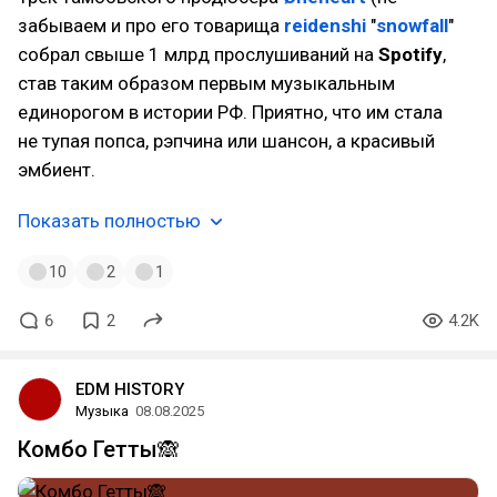
забываем и про его товарища
reidenshi
"
snowfall
"
собрал свыше 1 млрд прослушиваний на
Spotify
,
став таким образом первым музыкальным
единорогом в истории РФ. Приятно, что им стала
не тупая попса, рэпчина или шансон, а красивый
эмбиент.
Показать полностью
10
2
1
6
2
4.2K
EDM HISTORY
Музыка
08.08.2025
Комбо Гетты🙈