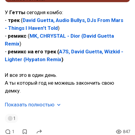
У
Гетты
сегодня комбо:
-
трек
(
David Guetta, Audio Bullys, DJs From Mars
- Things I Haven’t Told
)
-
ремикс
(
MK, CHRYSTAL - Dior (David Guetta
Remix
)
-
ремикс на его трек (
A7S, David Guetta, Wizkid -
Lighter (Hypaton Remix
)
И все это в один день.
А ты который год не можешь закончить свою
демку.
Показать полностью
1
1
847