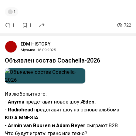
1
1
1
722
EDM HISTORY
Музыка
16.09.2025
Объявлен состав Coachella-2026
Из любопытного:
-
Anyma
представит новое шоу
Æden.
-
Radiohead
представят шоу на основе альбома
KID A MNESIA.
-
Armin van Buuren и Adam Beyer
сыграют B2B.
Что будут играть: транс или техно?