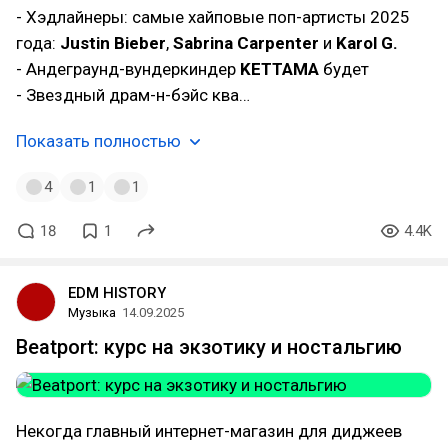
- Хэдлайнеры: самые хайповые поп-артисты 2025
года:
Justin Bieber
,
Sabrina Carpenter
и
Karol G.
- Андеграунд-вундеркиндер
KETTAMA
будет
- Звездный драм-н-бэйс ква…
Показать полностью
4
1
1
18
1
4.4K
EDM HISTORY
Музыка
14.09.2025
Beatport: курс на экзотику и ностальгию
Некогда главный интернет-магазин для диджеев