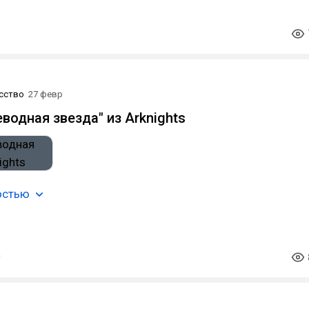
сство
27 февр
еводная звезда" из Arknights
остью