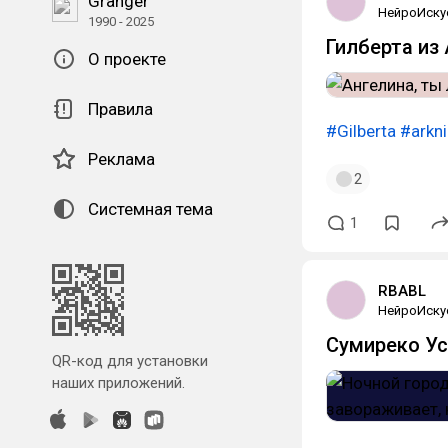
Granger
НейроИску
1990 - 2025
Гилберта из A
О проекте
Правила
#Gilberta
#arkni
Реклама
2
Системная тема
1
RBABL
НейроИску
Сумиреко У
QR-код для установки
наших приложений.