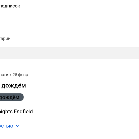
подписок
арии
сство
28 февр
д дождём
ights Endfield
остью