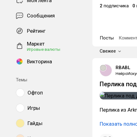
Моя лента
2
подписчика
0
Сообщения
Рейтинг
Посты
Коммент
Маркет
Игровые валюты
Свежее
Викторина
RBABL
НейроИску
Темы
Перлика по
Офтоп
Игры
Перлика из Arkn
Гайды
Показать полн