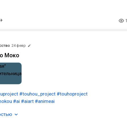
сство
24 февр
но Моко
uproject
#touhou_project
#touhoproject
mokou
#ai
#aiart
#animeai
остью