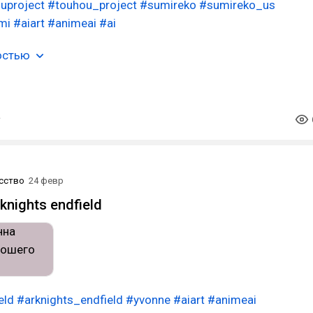
uproject
#touhou_project
#sumireko
#sumireko_us
mi
#aiart
#animeai
#ai
остью
сство
24 февр
knights endfield
eld
#arknights_endfield
#yvonne
#aiart
#animeai