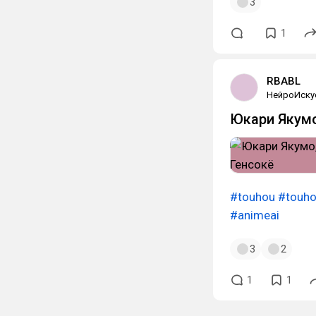
3
1
RBABL
НейроИску
Юкари Якум
#touhou
#touho
#animeai
3
2
1
1