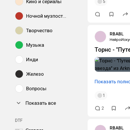
Кино и сериалы
5
Ночной музпостинг
Творчество
RBABL
НейроИску
Музыка
Торнс - "Пут
Инди
Железо
Показать полн
Вопросы
1
Показать все
2
DTF
RBABL