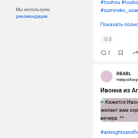
#touhou
#touho
Мы используем
#sumireko_usa
рекомендации.
Показать полн
2
2
RBABL
НейроИску
Ивонна из Ar
#arknightsendfi