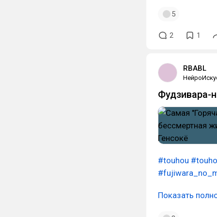
5
2
1
RBABL
НейроИску
Фудзивара-
#touhou
#touho
#fujiwara_no_
Показать полн