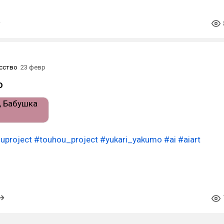
сство
23 февр
о
uproject
#touhou_project
#yukari_yakumo
#ai
#aiart