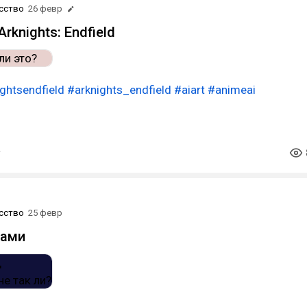
сство
26 февр
rknights: Endfield
ghtsendfield
#arknights_endfield
#aiart
#animeai
сство
25 февр
сами