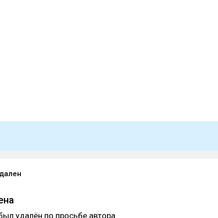
удален
ена
был удалён по просьбе автора.