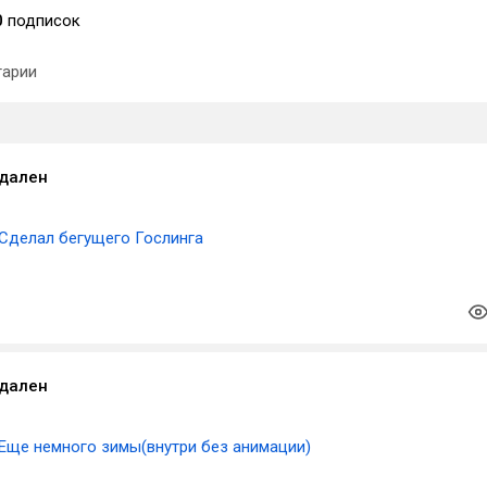
0
подписок
арии
удален
Сделал бегущего Гослинга
удален
Еще немного зимы(внутри без анимации)