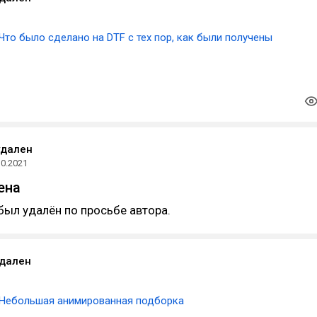
Что было сделано на DTF с тех пор, как были получены
удален
10.2021
ена
был удалён по просьбе автора.
удален
Небольшая анимированная подборка