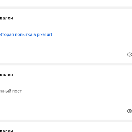
удален
Вторая попытка в pixel art
удален
енный пост
удален