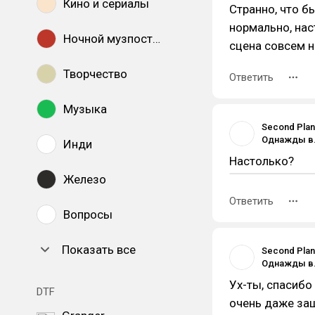
Кино и сериалы
Странно, что 
нормально, нас
Ночной музпостинг
сцена совсем н
Творчество
Ответить
Музыка
Second Plan
Инди
Настолько?
Железо
Ответить
Вопросы
Показать все
Second Plan
Ух-ты, спасибо
DTF
очень даже заш