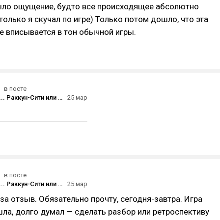
было ощущение, будто все происходящее абсолютно
только я скучал по игре) Только потом дошло, что эта
е вписывается в тон обычной игры.
в посте
Однажды в... Раккун-Сити или REqUIEM по мечте [Обзор RE:9]
25 мар
в посте
Однажды в... Раккун-Сити или REqUIEM по мечте [Обзор RE:9]
25 мар
 за отзыв. Обязательно прочту, сегодня-завтра. Игра
ла, долго думал — сделать разбор или ретроспективу