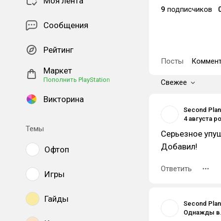
Моя лента
9
подписчиков
Сообщения
Рейтинг
Посты
Коммент
Маркет
Пополнить PlayStation
Свежее
Викторина
Second Plan
Темы
Серьезное упущ
Добавил!
Офтоп
Ответить
Игры
Гайды
Second Plan