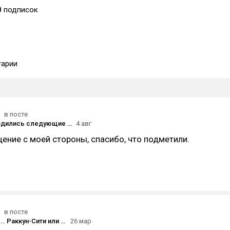
0
подписок
арии
в посте
4 августа родились следующие деятели кино:
4 авг
ение с моей стороны, спасибо, что подметили.
в посте
Однажды в... Раккун-Сити или REqUIEM по мечте [Обзор RE:9]
26 мар