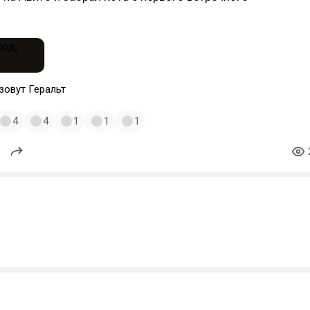
зовут Геральт
4
4
1
1
1