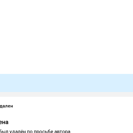
удален
ена
был удалён по просьбе автора.