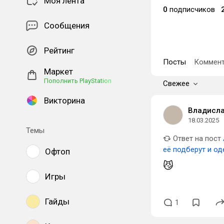
Моя лента
0
подписчиков
Сообщения
Рейтинг
Посты
Коммент
Маркет
Пополнить PlayStation
Свежее
Викторина
Владисл
18.03.2025
Темы
Ответ на пост
её подберут и од
Офтоп
😼
Игры
Гайды
1