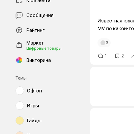
Моя лента
Сообщения
Известная южн
MV по какой-то
Рейтинг
Маркет
3
Цифровые товары
1
2
Викторина
Темы
Офтоп
Игры
Гайды