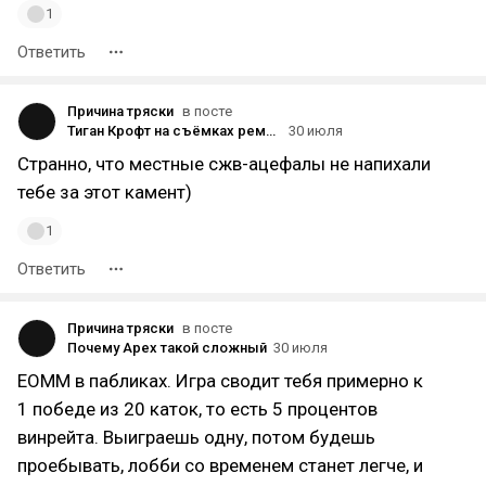
1
Ответить
Причина тряски
в посте
Тиган Крофт на съёмках ремейка Рапунцель
30 июля
Странно, что местные сжв-ацефалы не напихали
тебе за этот камент)
1
Ответить
Причина тряски
в посте
Почему Apex такой сложный
30 июля
ЕОММ в пабликах. Игра сводит тебя примерно к
1 победе из 20 каток, то есть 5 процентов
винрейта. Выиграешь одну, потом будешь
проебывать, лобби со временем станет легче, и