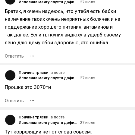
Исполнил мечту спустя дофига лет и взял 5080 запрыгнув в последний вагон (ну и принимайте в семью, а то чё вы)
27 июля
Братик, я очень надеюсь, что у тебя есть бабки
на лечение твоих очень неприятных болячек и на
поддержание хорошего питания, витаминов и
так далее. Если ты купил видюху в ущерб своему
явно дающему сбои здоровью, это ошибка.
Ответить
Причина тряски
в посте
Исполнил мечту спустя дофига лет и взял 5080 запрыгнув в последний вагон (ну и принимайте в семью, а то чё вы)
27 июля
Прошка это 3070ти
Ответить
Причина тряски
в посте
Исполнил мечту спустя дофига лет и взял 5080 запрыгнув в последний вагон (ну и принимайте в семью, а то чё вы)
27 июля
Тут корреляции нет от слова совсем.