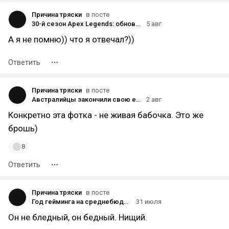
Причина тряски
в посте
30-й сезон Apex Legends: обновленный ночной Край Света, реворк Бладхаунда, зараженные обвесы
5 авг
А я не помню)) что я отвечал?))
Ответить
Причина тряски
в посте
Австралийцы закончили свою ежегодную охоту и нащелкали больше миллиона жуков: гражданская забава рвёт все рекорды
2 авг
Конкретно эта фотка - не живая бабочка. Это же
брошь)
8
Ответить
Причина тряски
в посте
Год гейминга на среднебюджетном смартфоне Poco X7
31 июля
Он не бледный, он бедный. Нищий.