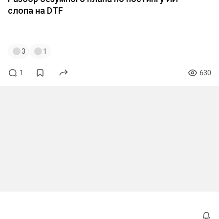
слопа на DTF
Мне лень рассписывать, сорян.
3
1
1
630