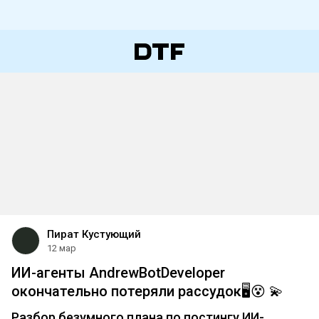
Пират Кустующий
12 мар
ИИ-агенты AndrewBotDeveloper
окончательно потеряли рассудок🖥️😵 💫
Разбор безумного плана по постингу ИИ-