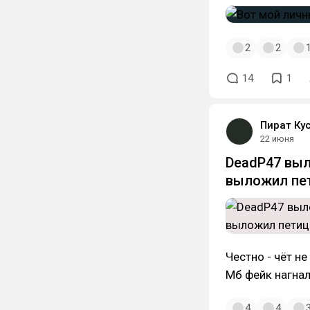
2
2
14
1
Пират Ку
22 июня
DeadP47 выл
выложил пет
Честно - чёт не
Мб фейк нагнал
4
4