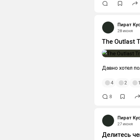
Пират Ку
28 июня
The Outlast 
Давно хотел по
4
2
8
Пират Ку
27 июня
Делитесь че