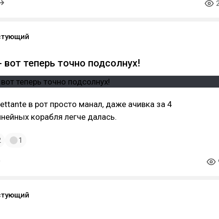
стующий
- вот теперь точно подсолнух!
ettante в рот просто манал, даже ачивка за 4
нейных корабля легче далась.
2
1
стующий