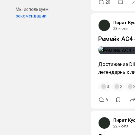
20
Мы используем
рекомендации.
Пират Ку
23 июля
Ремейк AC4 
Достижение Dil
легендарных ли
3
2
6
Пират Ку
22 июля