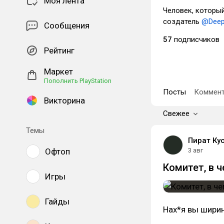
Моя лента
Человек, который
создатель
@Deep
Сообщения
57
подписчиков
Рейтинг
Маркет
Пополнить PlayStation
Посты
Коммент
Викторина
Свежее
Темы
Пират Ку
Офтоп
3 авг
Комитет, в 
Игры
Гайды
Нах*я вы ширин