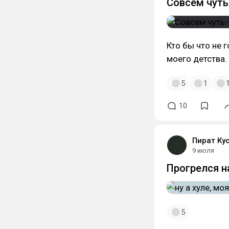
Совсем чуть
Кто бы что не 
моего детства.
5
1
10
Пират Ку
9 июля
Прогрелся н
5