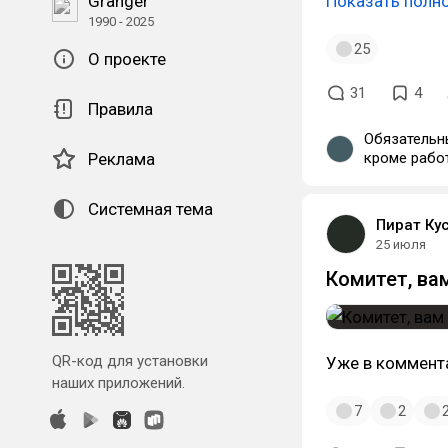
Granger
Показать полн
1990 - 2025
25
О проекте
31
4
Правила
Обязательн
Реклама
кроме рабо
Системная тема
Пират Ку
25 июля
Комитет, вам
QR-код для установки
Уже в коммента
наших приложений.
7
2