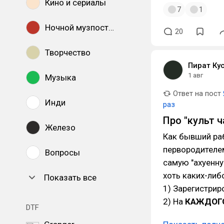
Кино и сериалы
7
1
Ночной музпостинг
20
Творчество
Пират Ку
1 авг
Музыка
Ответ на пост
Инди
раз
Про "культ 
Железо
Как бывший раб
первородителем
Вопросы
самую "ахуенну
хоть каких-либ
Показать все
1) Зарегистри
2) На
КАЖДОГ
DTF