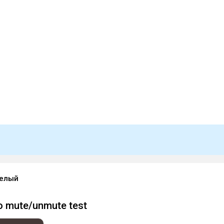
Белый
o mute/unmute test