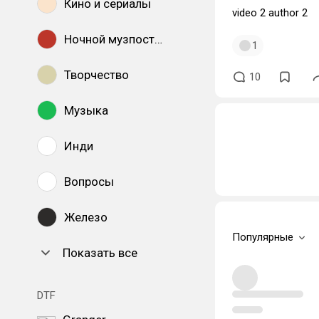
Кино и сериалы
video 2 author 2
Ночной музпостинг
1
Творчество
10
Музыка
Инди
Вопросы
Железо
Популярные
Показать все
DTF