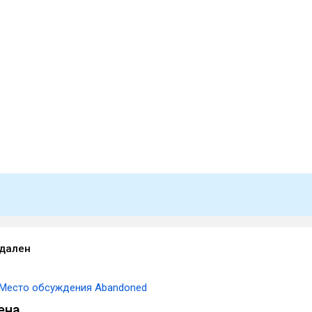
удален
Место обсуждения Abandoned
ена