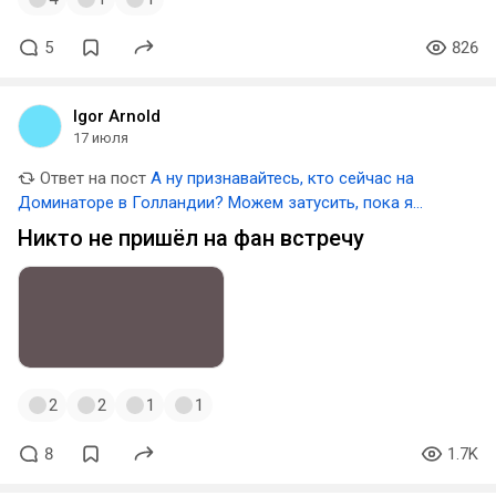
5
826
Igor Arnold
17 июля
Ответ на пост
А ну признавайтесь, кто сейчас на
Доминаторе в Голландии? Можем затусить, пока я
друзей жду
Никто не пришёл на фан встречу
2
2
1
1
8
1.7K