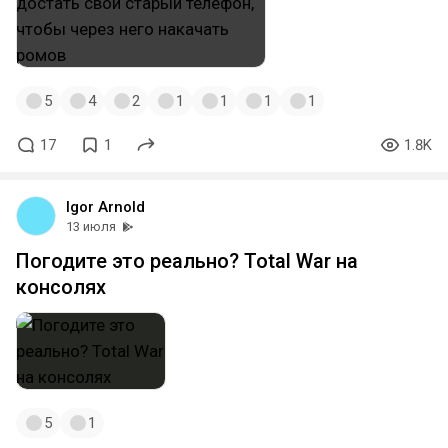
5
4
2
1
1
1
1
17
1
1.8K
Igor Arnold
13 июля
Погодите это реально? Total War на
консолях
5
1