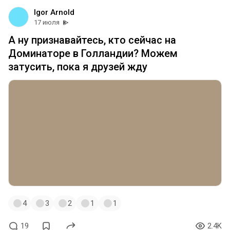
Igor Arnold
17 июля
А ну признавайтесь, кто сейчас на
Доминаторе в Голландии? Можем
затусить, пока я друзей жду
4
3
2
1
1
19
2.4K