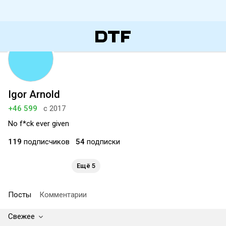
Igor Arnold
+46 599
с 2017
No f*ck ever given
119
подписчиков
54
подписки
Ещё 5
Посты
Комментарии
Свежее