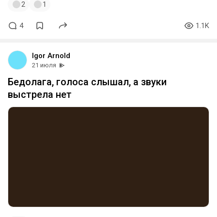
2
1
4
1.1K
Igor Arnold
21 июля
Бедолага, голоса слышал, а звуки
выстрела нет