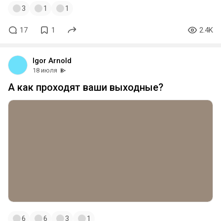
3
1
1
17
1
2.4K
Igor Arnold
18 июля
А как проходят ваши выходные?
6
6
3
1