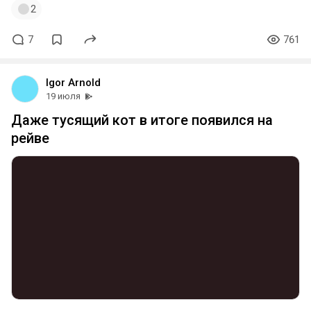
2
7
761
Igor Arnold
19 июля
Даже тусящий кот в итоге появился на
рейве