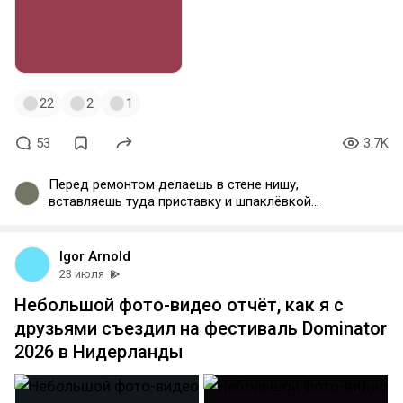
22
2
1
53
3.7K
Перед ремонтом делаешь в стене нишу,
вставляешь туда приставку и шпаклёвкой
закрываешь, так чтобы только разъемы было
видно. Я так сделал и норм, только у sony техника
ненадеждная, быстро сломалась.
Igor Arnold
23 июля
Небольшой фото-видео отчёт, как я с
друзьями съездил на фестиваль Dominator
2026 в Нидерланды