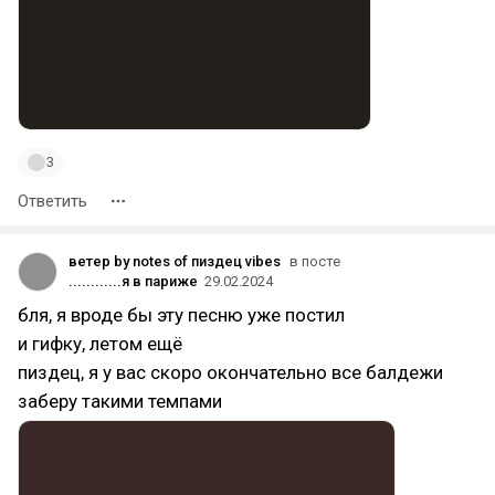
3
Ответить
ветер by notes of пиздец vibes
в посте
............я в париже
29.02.2024
бля, я вроде бы эту песню уже постил
и гифку, летом ещё
пиздец, я у вас скоро окончательно все балдежи
заберу такими темпами