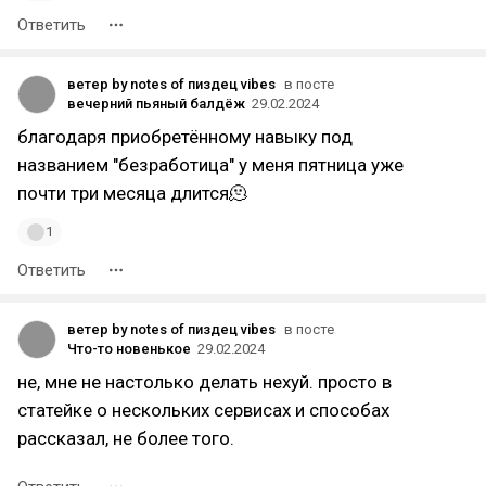
Ответить
ветер by notes of пиздец vibes
в посте
вечерний пьяный балдёж
29.02.2024
благодаря приобретённому навыку под
названием "безработица" у меня пятница уже
почти три месяца длится🫠
1
Ответить
ветер by notes of пиздец vibes
в посте
Что-то новенькое
29.02.2024
не, мне не настолько делать нехуй. просто в
статейке о нескольких сервисах и способах
рассказал, не более того.