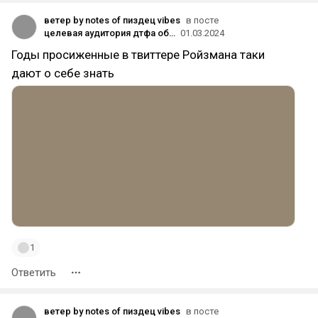
ветер by notes of пиздец vibes
в посте
целевая аудитория дтфа образца 2024 гг не перестаёт удивлять
01.03.2024
Годы просиженные в твиттере Ройзмана таки
дают о себе знать
1
Ответить
ветер by notes of пиздец vibes
в посте