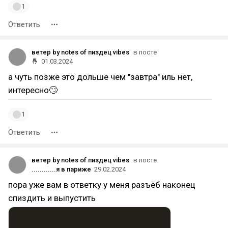
1
Ответить
ветер by notes of пиздец vibes
в посте
🤞
01.03.2024
а чуть позже это дольше чем "завтра" иль нет,
интересно🙄
1
Ответить
ветер by notes of пиздец vibes
в посте
............я в париже
29.02.2024
пора уже вам в ответку у меня разъёб наконец
спиздить и выпустить