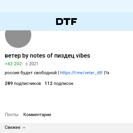
ветер by notes of пиздец vibes
+42 202
с 2021
россия будет свободной |
https://t.me/veter_dtf
|🦄
289
подписчиков
112
подписок
Посты
Комментарии
Свежее