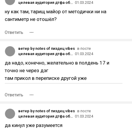
целевая аудитория дтфа образца 2024 гг не перестаёт удивлять
01.03.2024
ну как там, тарищ майор от методички ни на
сантиметр не отошёл?
Ответить
ветер by notes of пиздец vibes
в посте
целевая аудитория дтфа образца 2024 гг не перестаёт удивлять
01.03.2024
да надо, конечно, желательно в полдень 17 и
точно не через дэг
там прикол в переписке другой уже
Ответить
ветер by notes of пиздец vibes
в посте
целевая аудитория дтфа образца 2024 гг не перестаёт удивлять
01.03.2024
да кинул уже разумеется