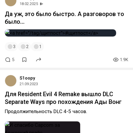
18.02.2025
Да уж, это было быстро. А разговоров то
было...
3
2
1
5
1.9K
S1oopy
21.09.2023
Для Resident Evil 4 Remake вышло DLC
Separate Ways про похождения Ады Вонг
Продолжительность DLC 4-5 часов.