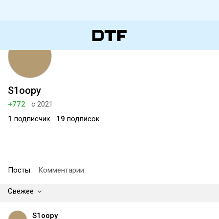
S1oopy
+772
с 2021
1
подписчик
19
подписок
Посты
Комментарии
Свежее
S1oopy