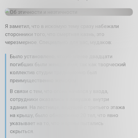
Я заметил, что в искомую тему сразу набежали
сторонники того, что смертная казнь, это
черезмерное. Специально для вас, мудаков:
Было установлено, что не менее двадцати
погибших были женщинами, так как творческий
коллектив студии традиционно был
преимущественно женским.
В связи с тем, что огонь начался у входа,
сотрудники оказались в ловушке. внутри
здания. На лестнице, ведущей с третьего этажа
на крышу, было обнаружено 20 тел, что явно
указывает на то, что жертвы пытались
скрыться.