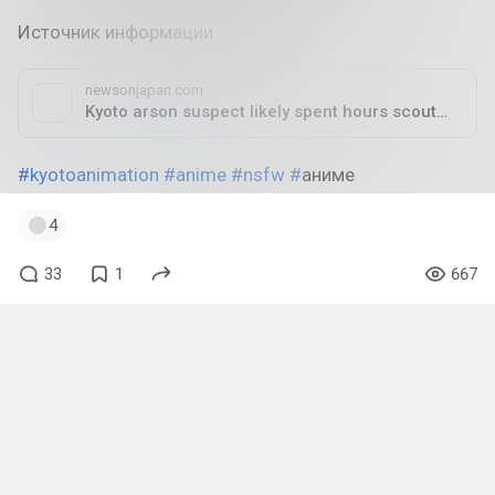
Источник информации
newsonjapan.com
Kyoto arson suspect likely spent hours scouting anime studio, brought gasoline day before
#kyotoanimation
#anime
#nsfw
#
аниме
4
33
1
667