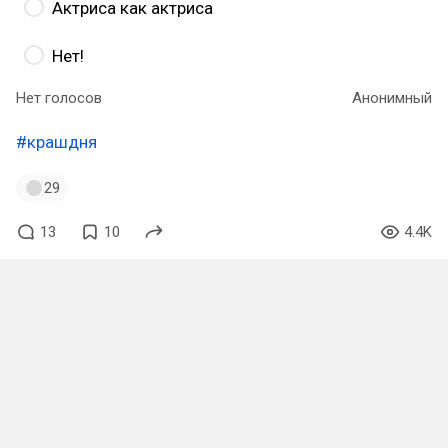
Актриса как актриса
Нет!
Нет голосов
Анонимный
#крашдня
29
13
10
4.4K