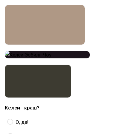
Келси - краш?
О, да!