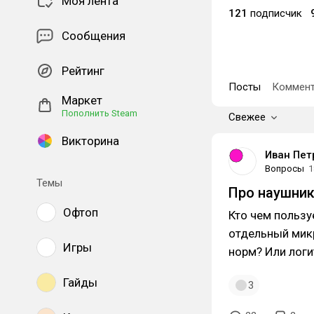
Моя лента
121
подписчик
Сообщения
Рейтинг
Посты
Коммент
Маркет
Пополнить Steam
Свежее
Викторина
Иван Пет
Вопросы
1
Темы
Про наушник
Офтоп
Кто чем пользу
отдельный микр
Игры
норм? Или логи
Гайды
3