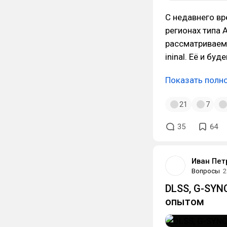
С недавнего вр
регионах типа 
рассматриваем,
ininal. Еë и бу
Показать полн
21
7
35
64
Иван Пет
Вопросы
2
DLSS, G-SYN
опытом