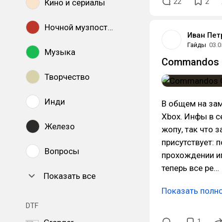
22
2
Кино и сериалы
Ночной музпостинг
Иван Пет
Гайды
03.0
Музыка
Commandos Or
Творчество
Инди
В общем на зам
Xbox. Инфы в се
Железо
жопу, так что 
присутствует: п
Вопросы
прохождении и
теперь все ре…
Показать все
Показать полн
DTF
1