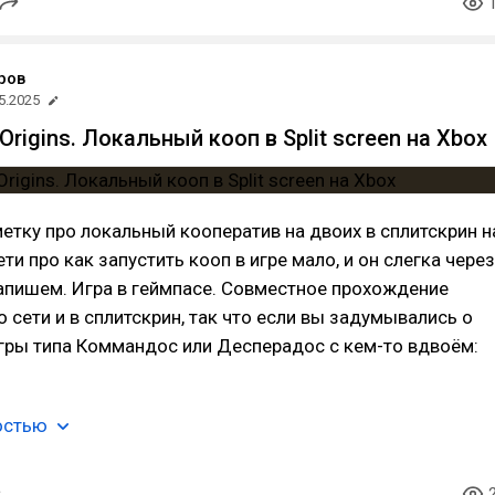
ров
5.2025
igins. Локальный кооп в Split screen на Xbox
етку про локальный кооператив на двоих в сплитскрин н
ти про как запустить кооп в игре мало, и он слегка через
запишем. Игра в геймпасе. Совместное прохождение
о сети и в сплитскрин, так что если вы задумывались о
гры типа Коммандос или Десперадос с кем-то вдвоём:
остью