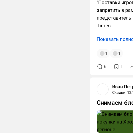
"Поставки игро
запретить в ра
представитель 
Times.
Показать полн
1
1
6
1
Иван Пет
Скидки
13.
Снимаем бло