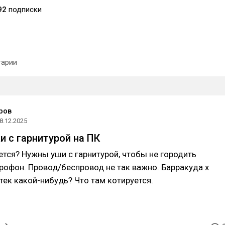
92
подписки
арии
ров
8.12.2025
и с гарнитурой на ПК
ется? Нужны уши с гарнитурой, чтобы не городить
офон. Провод/беспровод не так важно. Барракуда х
тек какой-нибудь? Что там котируется.