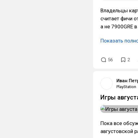
Владельцы карт
считает фичи о
а не 7900GRE в
Показать полн
56
2
Иван Пет
PlayStation
Игры августа
Пока все обсуж
августовской р