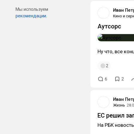
Мы используем
Иван Пет
рекомендации.
Кино и сер
Аутсорс
Ну что, все ко
2
6
2
Иван Пет
Жизнь
28.
ЕС решил зап
На РБК новость