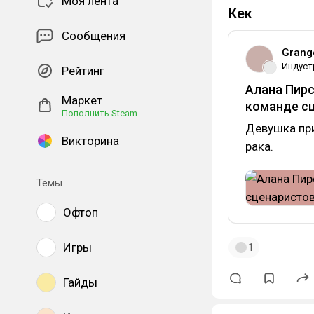
Моя лента
Кек
Сообщения
Grang
Индуст
Рейтинг
Алана Пирс
Маркет
команде
с
Пополнить Steam
Девушка при
Викторина
рака.
Темы
Офтоп
Игры
1
Гайды