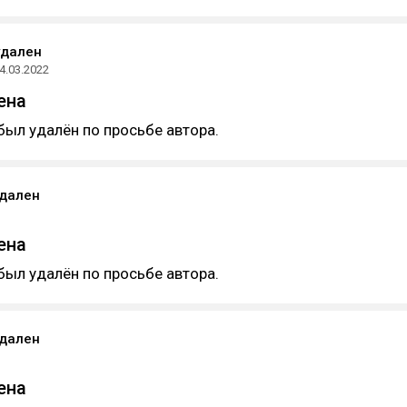
удален
4.03.2022
ена
был удалён по просьбе автора.
удален
ена
был удалён по просьбе автора.
удален
ена