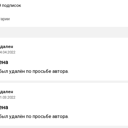
0
подписок
арии
удален
4.04.2022
ена
был удалён по просьбе автора.
удален
1.03.2022
ена
был удалён по просьбе автора.