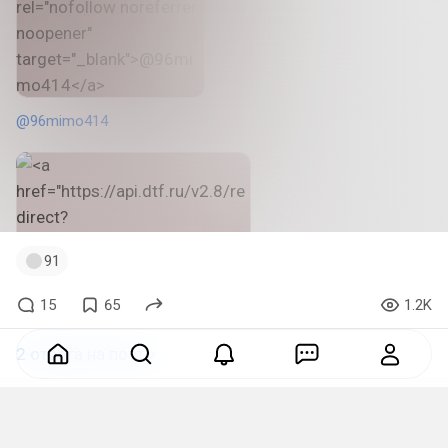
@96mimo414
91
15
65
1.2K
2 ответа на пост