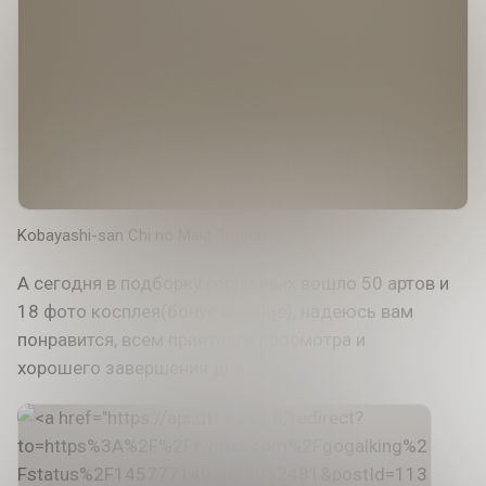
Kobayashi-san Chi no Maid Dragon
А сегодня в подборку горничных вошло 50 артов и
18 фото косплея(бонус в конце), надеюсь вам
понравится, всем приятного просмотра и
хорошего завершения дня.