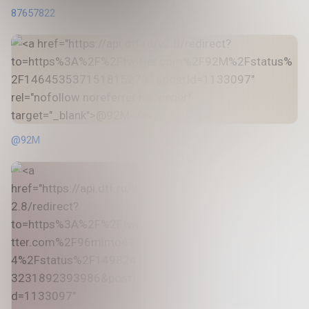
87657822
@92M