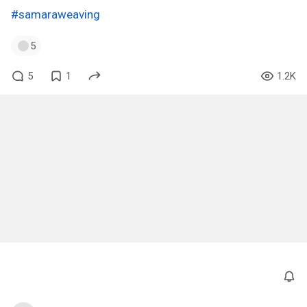
#samaraweaving
5
5
1
1.2K