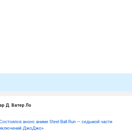
ар Д. Ватер Ло
Состоялся анонс аниме Steel Ball Run — седьмой части
риключений ДжоДжо»