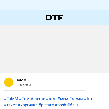
ToMM
13.09.2023
#ToMM
#ToM
#meme
#joke
#мем
#мемы
#text
#текст
#картинка
#picture
#bash
#баш