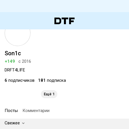
Son1c
+149
с 2016
DRFT4LIFE
6
подписчиков
181
подписка
Ещё 1
Посты
Комментарии
Свежее