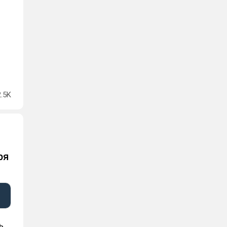
2.5K
ря
ь