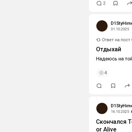
2
D1StyHim
31.10.2025
Ответ на пост
Отдыхай
Надеюсь на то
4
D1StyHim
16.10.2025
Скончался Т
or Alive