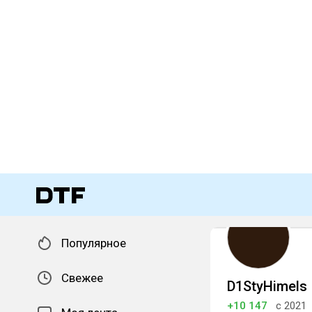
Популярное
Свежее
D1StyHimels
+10 147
с 2021