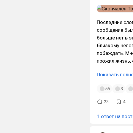
Последние слов
сообщение был
больше нет в э
близкому чело
побеждать. Мно
прожил жизнь, 
Показать полн
55
3
23
4
1 ответ на пост