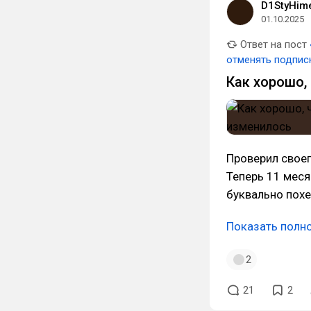
D1StyHim
01.10.2025
Ответ на пост
отменять подпис
Как хорошо, 
Проверил своег
Теперь 11 месяц
буквально похе
Показать полн
2
21
2