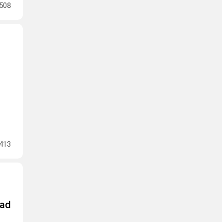
508
413
ead