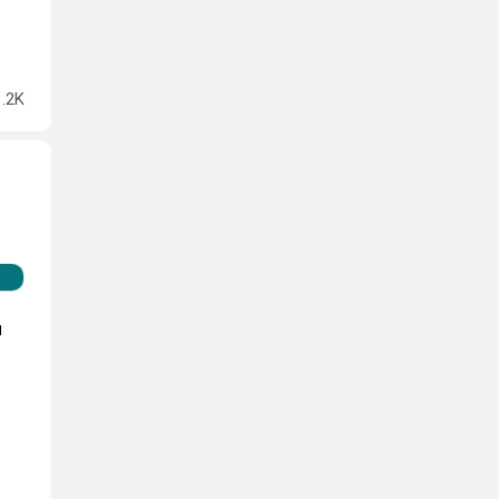
1.2K
й