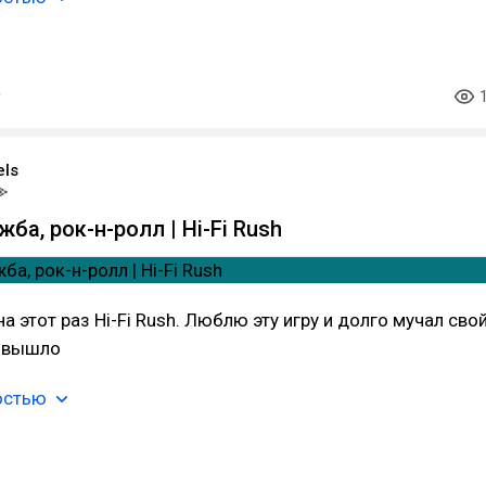
els
ба, рок-н-ролл | Hi-Fi Rush
а этот раз Hi-Fi Rush. Люблю эту игру и долго мучал сво
ё вышло
остью