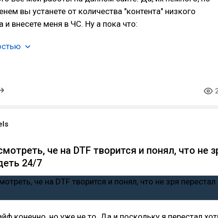
нем вы устанете от количества "контента" низкого
 и внесете меня в ЧС. Ну а пока что:
остью
els
мотреть, че на DTF творится и понял, что не з
деть 24/7
йф конечно, но уже не то. Да и поскольку я перестал хот