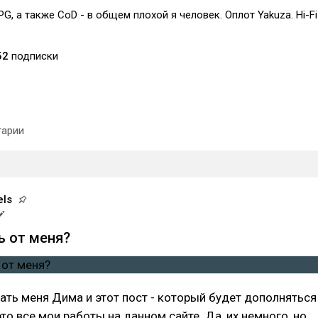
PG, а также CoD - в общем плохой я человек. Оплот Yakuza. Hi-Fi
52
подписки
арии
els
ь от меня?
вать меня Дима и этот пост - который будет дополняться
это все мои работы на данном сайте. Да, их немного, но