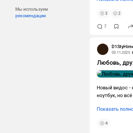
Мы используем
3
2
рекомендации.
7
D1StyHim
03.11.2025
Любовь, друж
Новый видос - н
ноутбук, но вс
Показать полн
4