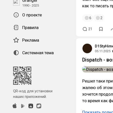
Granger
как то писать п
1990 - 2025
О проекте
6
2
Правила
21
Реклама
D1StyHim
05.11.2025
Системная тема
Dispatch - 
Решил таки при
жалею об этом.
QR-код для установки
хочется продол
наших приложений.
то время как ф
Показать полн