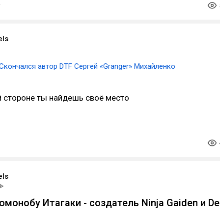
els
Скончался автор DTF Сергей «Granger» Михайленко
й стороне ты найдешь своё место
els
омонобу Итагаки - создатель Ninja Gaiden и D