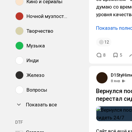
Кино и сериалы
думаю со време
уровня качества
Ночной музпостинг
Показать полн
Творчество
12
Музыка
8
5
Инди
Железо
D1StyHim
8 янв
Вопросы
Вернулся пос
перестал си
Показать все
DTF
Сайт всё ещё ка