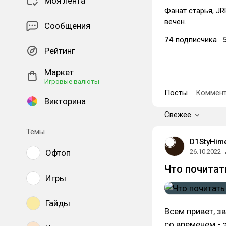
Моя лента
Фанат старья, JR
вечен.
Сообщения
74
подписчика
Рейтинг
Маркет
Игровые валюты
Посты
Коммент
Викторина
Свежее
Темы
D1StyHim
Офтоп
26.10.2022
Что почитат
Игры
Гайды
Всем привет, з
со временем - 