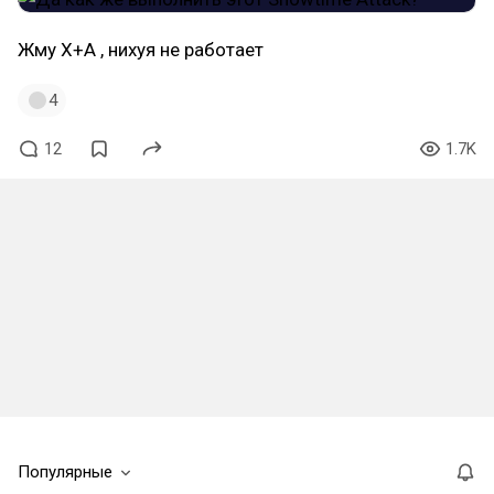
Жму X+A , нихуя не работает
4
12
1.7K
Популярные