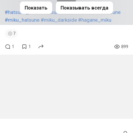
Показать
Показывать всегда
#hatsune_miku
#hatsunemiku
#miku
#mikuhatsune
#miku_hatsune
#miku_darkside
#hagane_miku
7
1
1
899