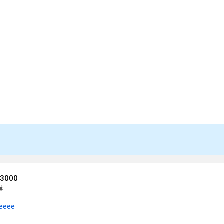
 3000
ееее